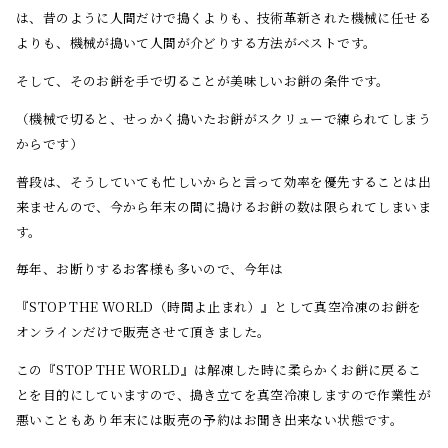
は、昔のように人間だけで搗くよりも、技術革新された機械に任せる
よりも、機械が搗いて人間が介どりする方法がベストです。
そして、そのお餅を手で切ることが美味しいお餅の条件です。
（機械で切ると、せっかく搗いたお餅がスクリューで練られてしまう
からです）
普段は、そうしていても忙しいからと言って効率を優先することは出
来ませんので、今から年末の間に搗けるお餅の数は限られてしまいま
す。
毎年、お断りするお客様も多いので、今年は
『STOP THE WORLD（時間よ止まれ）』として真空冷凍のお餅を
オンラインだけで販売させて頂きました。
この『STOP THE WORLD』は解凍した時に柔らかくお餅に戻るこ
とを目的にしていますので、搗き立てを真空冷凍しますので作業性が
悪いこともあり年末には販売の予約はお聞き出来ない状態です。